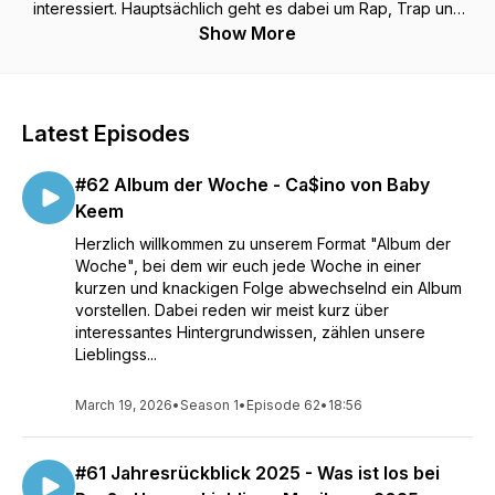
interessiert. Hauptsächlich geht es dabei um Rap, Trap und
RnB, aber bei guter Musik schränken wir uns nicht ein! Der
Show More
Fokus liegt hierbei oft auf neuen Veröffentlichungen, in
unserer "Revisited"-Reihe werfen wir hingegen auch ein
Auge auf ältere Alben.
Wir sind Zwick und Bjarne, studieren in Passau bzw.
Latest Episodes
München und haben neben dem Podcast noch die Weekly-
Playlist „Weekly MP2mix“, die wir jede Woche updaten.
#62 Album der Woche - Ca$ino von Baby
Folgt uns außerdem auf Instagram @mp2boys und Twitter
@Mp2Boys_Podcast, um keine Neuigkeiten zu verpassen!
Keem
Herzlich willkommen zu unserem Format "Album der
Woche", bei dem wir euch jede Woche in einer
kurzen und knackigen Folge abwechselnd ein Album
vorstellen. Dabei reden wir meist kurz über
interessantes Hintergrundwissen, zählen unsere
Lieblingss...
March 19, 2026
•
Season 1
•
Episode 62
•
18:56
#61 Jahresrückblick 2025 - Was ist los bei